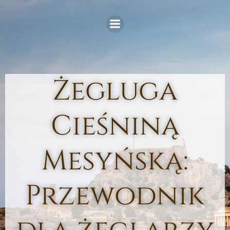
Skip
to
content
Żegluga
Cieśniną
Mesyńską:
Przewodnik