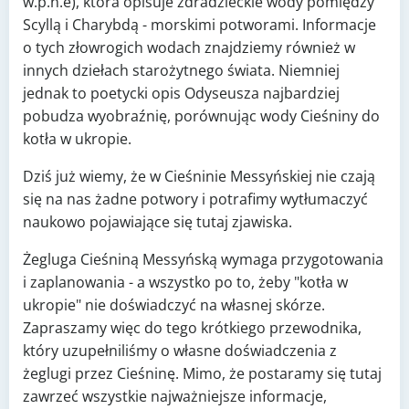
w.p.n.e), która opisuje zdradzieckie wody pomiędzy
Scyllą i Charybdą - morskimi potworami. Informacje
o tych złowrogich wodach znajdziemy również w
innych dziełach starożytnego świata. Niemniej
jednak to poetycki opis Odyseusza najbardziej
pobudza wyobraźnię, porównując wody Cieśniny do
kotła w ukropie.
Dziś już wiemy, że w Cieśninie Messyńskiej nie czają
się na nas żadne potwory i potrafimy wytłumaczyć
naukowo pojawiające się tutaj zjawiska.
Żegluga Cieśniną Messyńską wymaga przygotowania
i zaplanowania - a wszystko po to, żeby "kotła w
ukropie" nie doświadczyć na własnej skórze.
Zapraszamy więc do tego krótkiego przewodnika,
który uzupełniliśmy o własne doświadczenia z
żeglugi przez Cieśninę. Mimo, że postaramy się tutaj
zawrzeć wszystkie najważniejsze informacje,