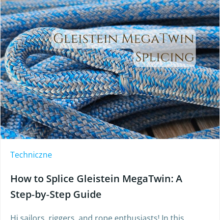
Techniczne
How to Splice Gleistein MegaTwin: A
Step‑by‑Step Guide
Hi sailors, riggers, and rope enthusiasts! In this