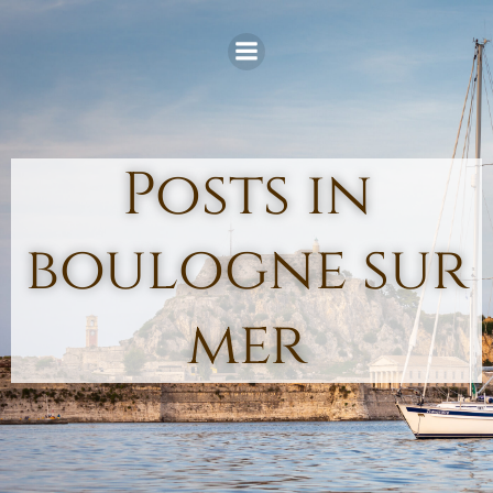
Skip
to
content
Posts in
boulogne sur
mer