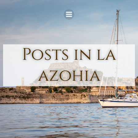
Skip
to
content
Posts in la
azohia